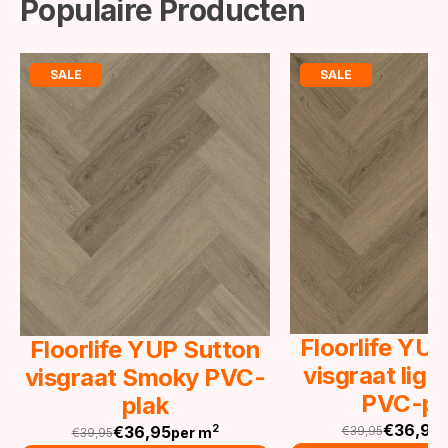
Populaire Producten
SALE
SALE
Floorlife YU
Floorlife YUP Sutton
visgraat lig
visgraat Smoky PVC-
PVC-pl
plak
€
36,95
€
36,95
2
€
39,95
per m
€
39,95
Oorspronkeli
Huidige
Oorspronkelijke
Huidige