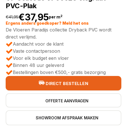
PVC-Plak
€
37,95
2
€
41,95
per m
Oorspronkelijke
Huidige
Ergens anders goedkoper? Meld het ons
De Vloeren Paradijs collectie Dryback PVC wordt
prijs
prijs
direct verlijmd.
Aandacht voor de klant
was:
is:
Vaste contactpersoon
Voor elk budget een vloer
€41,95.
€37,95.
Binnen 48 uur geleverd
Bestellingen boven €500,- gratis bezorging
DIRECT BESTELLEN
OFFERTE AANVRAGEN
SHOWROOM AFSPRAAK MAKEN