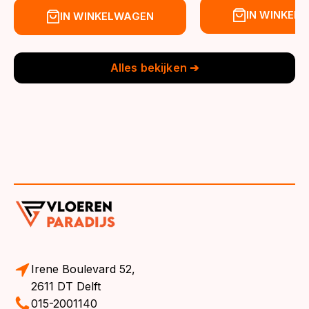
prijs
prijs
prijs
prijs
IN WINKEL
IN WINKELWAGEN
was:
is:
was:
is:
€39,95.
€36,95.
€39,95.
€36,95.
Alles bekijken ➔
Irene Boulevard 52,
2611 DT Delft
015-2001140