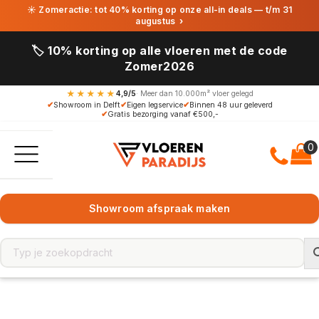
☀ Zomeractie: tot 40% korting op onze all-in deals — t/m 31
augustus
›
🏷️ 10% korting op alle vloeren met de code
Zomer2026
★★★★★
4,9/5
· Meer dan 10.000m² vloer gelegd
✔
Showroom in Delft
✔
Eigen legservice
✔
Binnen 48 uur geleverd
✔
Gratis bezorging vanaf €500,-
Showroom afspraak maken