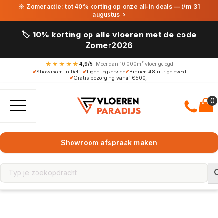
☀ Zomeractie: tot 40% korting op onze all-in deals — t/m 31
augustus
›
🏷️ 10% korting op alle vloeren met de code
Zomer2026
★★★★★
4,9/5
· Meer dan 10.000m² vloer gelegd
✔
Showroom in Delft
✔
Eigen legservice
✔
Binnen 48 uur geleverd
✔
Gratis bezorging vanaf €500,-
Showroom afspraak maken