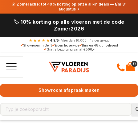
☀ Zomeractie: tot 40% korting op onze all-in deals — t/m 31
augustus
›
🏷️ 10% korting op alle vloeren met de code
Zomer2026
★★★★★
4,9/5
· Meer dan 10.000m² vloer gelegd
✔
Showroom in Delft
✔
Eigen legservice
✔
Binnen 48 uur geleverd
✔
Gratis bezorging vanaf €500,-
Showroom afspraak maken