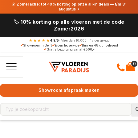
☀ Zomeractie: tot 40% korting op onze all-in deals — t/m 31
augustus
›
🏷️ 10% korting op alle vloeren met de code
Zomer2026
★★★★★
4,9/5
· Meer dan 10.000m² vloer gelegd
✔
Showroom in Delft
✔
Eigen legservice
✔
Binnen 48 uur geleverd
✔
Gratis bezorging vanaf €500,-
Showroom afspraak maken