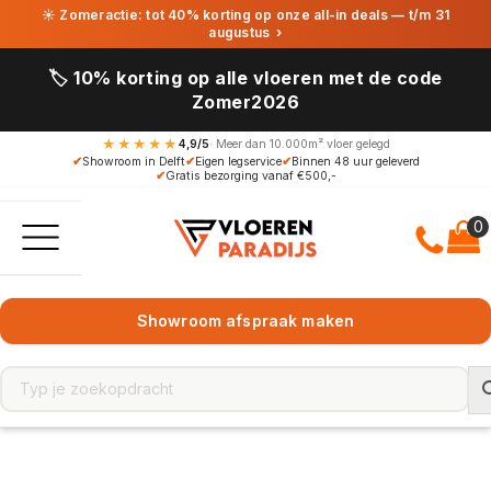
☀ Zomeractie: tot 40% korting op onze all-in deals — t/m 31
augustus
›
🏷️ 10% korting op alle vloeren met de code
Zomer2026
★★★★★
4,9/5
· Meer dan 10.000m² vloer gelegd
✔
Showroom in Delft
✔
Eigen legservice
✔
Binnen 48 uur geleverd
✔
Gratis bezorging vanaf €500,-
Showroom afspraak maken