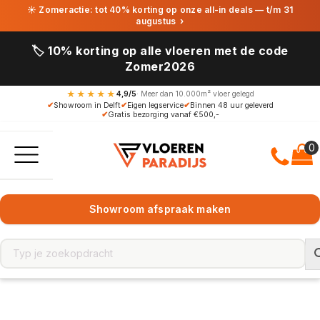
☀ Zomeractie: tot 40% korting op onze all-in deals — t/m 31
augustus
›
🏷️ 10% korting op alle vloeren met de code
Zomer2026
★★★★★
4,9/5
· Meer dan 10.000m² vloer gelegd
✔
Showroom in Delft
✔
Eigen legservice
✔
Binnen 48 uur geleverd
✔
Gratis bezorging vanaf €500,-
Showroom afspraak maken