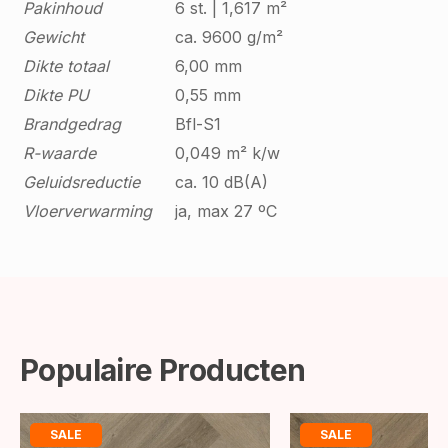
Pakinhoud
6 st. | 1,617 m²
Gewicht
ca. 9600 g/m²
Dikte totaal
6,00 mm
Dikte PU
0,55 mm
Brandgedrag
Bfl-S1
R-waarde
0,049 m² k/w
Geluidsreductie
ca. 10 dB(A)
Vloerverwarming
ja, max 27 ºC
Populaire Producten
SALE
SALE