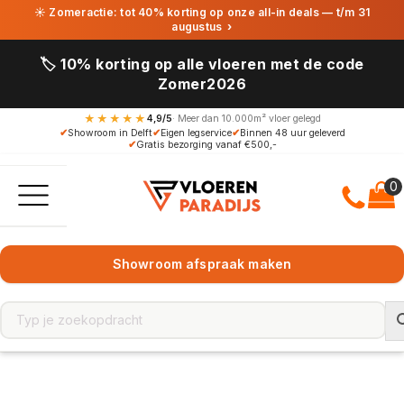
☀ Zomeractie: tot 40% korting op onze all-in deals — t/m 31
augustus
›
🏷️ 10% korting op alle vloeren met de code
Zomer2026
★★★★★
4,9/5
· Meer dan 10.000m² vloer gelegd
✔
Showroom in Delft
✔
Eigen legservice
✔
Binnen 48 uur geleverd
✔
Gratis bezorging vanaf €500,-
Showroom afspraak maken