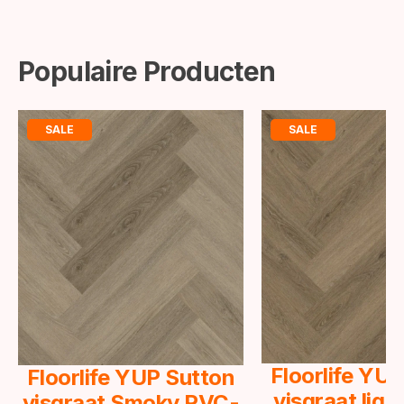
Populaire Producten
SALE
SALE
Floorlife YU
Floorlife YUP Sutton
visgraat lig
visgraat Smoky PVC-