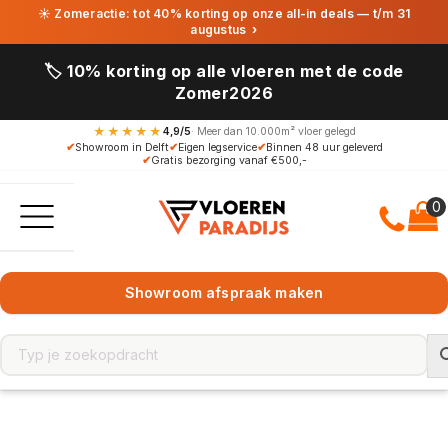
☀ Zomeractie: tot 40% korting op onze all-in deals — t/m 31
augustus
›
🏷️ 10% korting op alle vloeren met de code
Zomer2026
★★★★★
4,9/5
· Meer dan 10.000m² vloer gelegd
✔
Showroom in Delft
✔
Eigen legservice
✔
Binnen 48 uur geleverd
✔
Gratis bezorging vanaf €500,-
Showroom afspraak maken