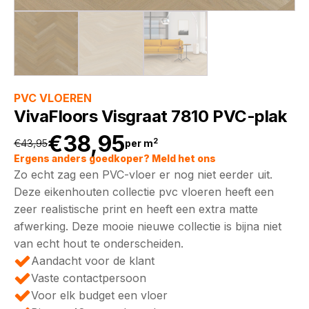
PVC VLOEREN
VivaFloors Visgraat 7810 PVC-plak
€
38,95
2
€
43,95
per m
Oorspronkelijke
Huidige
Ergens anders goedkoper? Meld het ons
Zo echt zag een PVC-vloer er nog niet eerder uit.
prijs
prijs
Deze eikenhouten collectie pvc vloeren heeft een
zeer realistische print en heeft een extra matte
was:
is:
afwerking. Deze mooie nieuwe collectie is bijna niet
van echt hout te onderscheiden.
€43,95.
€38,95.
Aandacht voor de klant
Vaste contactpersoon
Voor elk budget een vloer